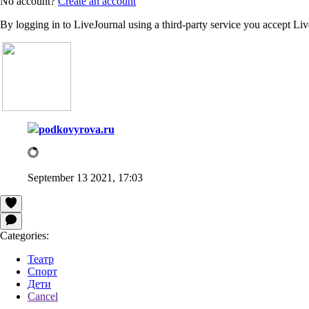
No account?
Create an account
By logging in to LiveJournal using a third-party service you accept Li
podkovyrova.ru
September 13 2021, 17:03
Categories:
Театр
Спорт
Дети
Cancel