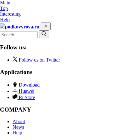
Main
Top
Interesting
Help
podkovyrova.ru
Follow us:
Follow us on Twitter
Applications
Download
Huawei
RuStore
COMPANY
About
News
Help