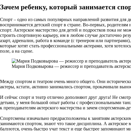
Зачем ребенку, который занимается спор
Спорт – одно из самых популярных направлений развития для дет
воспринимается детский спорт в стране. Во-первых, родителям 
спорт. Актерское мастерство для детей и подростков пока не м
строить спортивную карьеру, им в любом случае достаточно рез
азарт, адреналин, работа в команде (с тренером или партнерами)
которые хотят стать профессиональными актерами, хотя хотелось 
поле, а на сцене.
Мария Подковырова — режиссер и преподаватель актерског
Между спортом и театром очень много общего. Они исторически
актеры, кстати, активно занимались спортом, прокачивали вынос
И сейчас спорт и театр отлично дополняют друг друга! Не смотр
детьми, у меня большой опыт работы с профессиональными тан
к преподавателям актерского мастерства и зачем спортсменам-де
Спортсмены изначально предрасположены к занятиям актерским м
занимаются спортом, знают что такое дисциплина. А актерское 
балуются, очень быстро учат текст и еще быстрее запоминают м