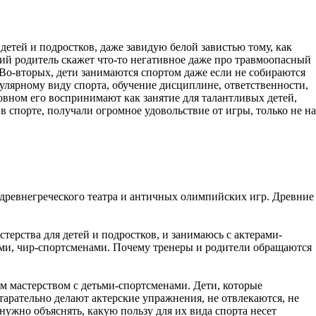
детей и подростков, даже завидую белой завистью тому, как
дкий родитель скажет что-то негативное даже про травмоопасный
 Во-вторых, дети занимаются спортом даже если не собираются
пулярному виду спорта, обучение дисциплине, ответственности,
сновном его воспринимают как занятие для талантливых детей,
 в спорте, получали огромное удовольствие от игры, только не на
 древнегреческого театра и античных олимпийских игр. Древние
стерства для детей и подростков, и занимаюсь с актерами-
ми, чир-спортсменами. Почему тренеры и родители обращаются
м мастерством с детьми-спортсменами. Дети, которые
тарательно делают актерские упражнения, не отвлекаются, не
ужно объяснять, какую пользу для их вида спорта несет