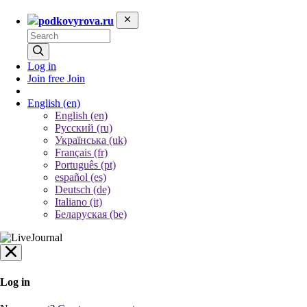
podkovyrova.ru
Log in
Join free
Join
English
(en)
English (en)
Русский (ru)
Українська (uk)
Français (fr)
Português (pt)
español (es)
Deutsch (de)
Italiano (it)
Беларуская (be)
Log in