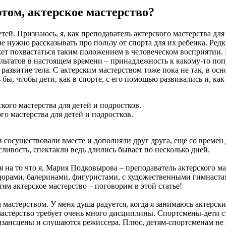
том, актерское мастерство?
ей. Признаюсь, я, как преподаватель актерского мастерства для 
не нужно рассказывать про пользу от спорта для их ребенка. Ре
ожет похвастаться таким положением в человеческом восприятии.
ультатов в настоящем времени – принадлежность к какому-то по
, развитие тела. С актерским мастерством тоже пока не так, в о
бы, чтобы дети, как в спорте, с его помощью развивались и, как
о мастерства для детей и подростков.
 сосуществовали вместе и дополняли друг друга, еще со времен
ливость, спектакли ведь длились бывает по несколько дней.
я на то что я, Мария Подковырова – преподаватель актерского ма
цорами, балеринами, фигуристами, с художественными гимнаста
тям актерское мастерство – поговорим в этой статье!
астерством. У меня душа радуется, когда я занимаюсь актерски
мастерство требует очень много дисциплины. Спортсмены-дети с
изансцены и слушаются режиссера. Плюс, детям-спортсменам не н