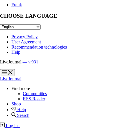
Frank
CHOOSE LANGUAGE
Privacy Policy
User Agreement
Recommendation technologies
Help
LiveJournal
— v.931
?
?
LiveJournal
Find more
Communities
RSS Reader
Shop
Help
Search
Log in
`