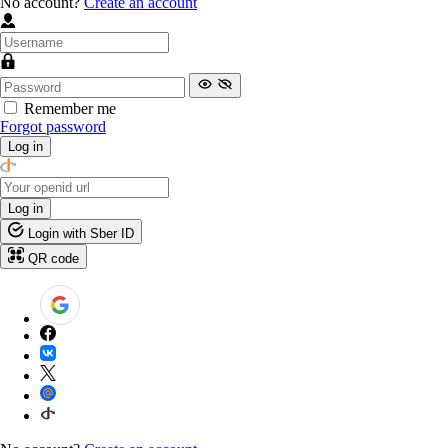
No account?
Create an account
Remember me
Forgot password
Log in
Log in
Login with Sber ID
QR code