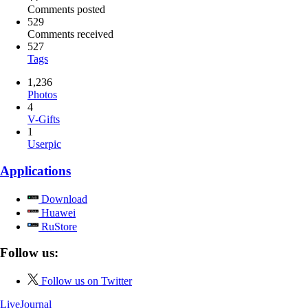
Comments posted
529
Comments received
527
Tags
1,236
Photos
4
V-Gifts
1
Userpic
Applications
Download
Huawei
RuStore
Follow us:
Follow us on Twitter
LiveJournal