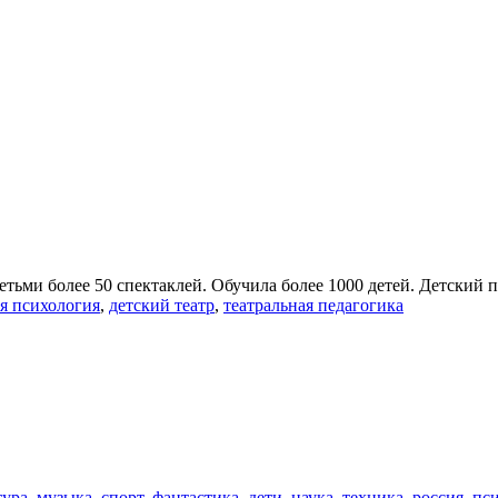
детьми более 50 спектаклей. Обучила более 1000 детей. Детский
ая психология
,
детский театр
,
театральная педагогика
тура
,
музыка
,
спорт
,
фантастика
,
дети
,
наука
,
техника
,
россия
,
пс