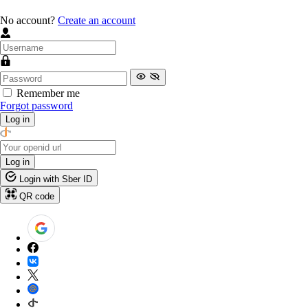
No account?
Create an account
Remember me
Forgot password
Log in
Log in
Login with Sber ID
QR code