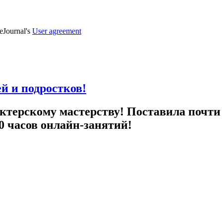
veJournal's
User agreement
й и подростков!
актерскому мастерству! Поставила почти
0 часов онлайн-занятий!