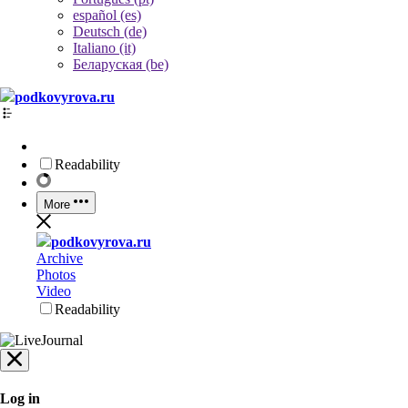
español (es)
Deutsch (de)
Italiano (it)
Беларуская (be)
podkovyrova.ru
Readability
More
podkovyrova.ru
Archive
Photos
Video
Readability
Log in