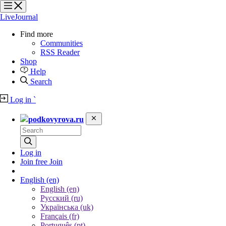
?
?
LiveJournal
Find more
Communities
RSS Reader
Shop
Help
Search
Log in
`
podkovyrova.ru
Log in
Join free
Join
English
(en)
English (en)
Русский (ru)
Українська (uk)
Français (fr)
Português (pt)