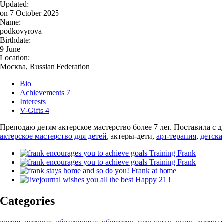
Updated:
on
7 October 2025
Name:
podkovyrova
Birthdate:
9 June
Location:
Москва
,
Russian Federation
Bio
Achievements
7
Interests
V-Gifts
4
Преподаю детям актерское мастерство более 7 лет. Поставила с 
актерское мастерство для детей
, актеры-дети,
арт-терапия
,
детск
Training Frank
Training Frank
Frank at home
Happy 21 !
Categories
армия
,
история
,
образование
,
общество
,
искусство
,
кино
,
литера