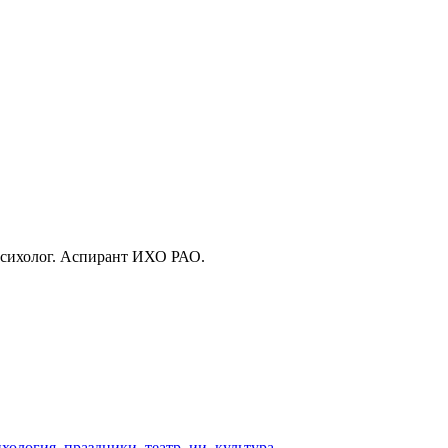
 психолог. Аспирант ИХО РАО.
ихология
,
праздники
,
театр
,
ии
,
культура