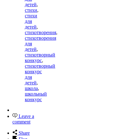
детей
,
стихи
,
стихи
для
детей
,
стихотворения
,
стихотворения
для
детей
,
стихотворный
конкурс
,
стихотворный
конкурс
для
детей
,
школа
,
школьный
конкурс
Leave a
comment
Share