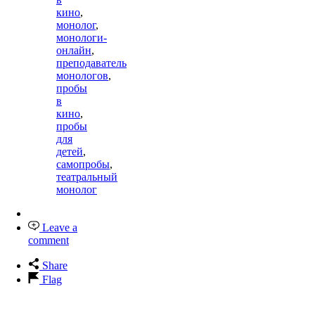
кино
,
монолог
,
монологи-
онлайн
,
преподаватель
монологов
,
пробы
в
кино
,
пробы
для
детей
,
самопробы
,
театральный
монолог
Leave a
comment
Share
Flag