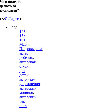
Что полезно
делать за
кулисами?
(
Collapse
)
Tags
14+
,
15+
,
16+
,
Мария
Подковырова
,
актер-
ребенок
,
актерская
студия
для
детей
,
актерские
упражнения
,
актерский
монолог
,
актерский
чек-
лист
,