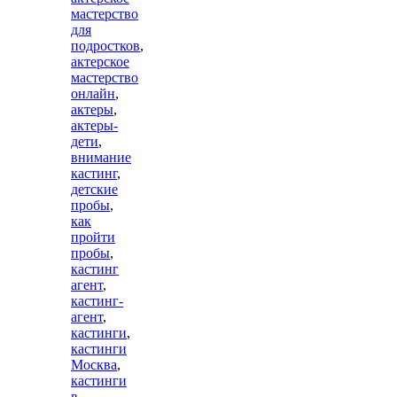
мастерство
для
подростков
,
актерское
мастерство
онлайн
,
актеры
,
актеры-
дети
,
внимание
кастинг
,
детские
пробы
,
как
пройти
пробы
,
кастинг
агент
,
кастинг-
агент
,
кастинги
,
кастинги
Москва
,
кастинги
в