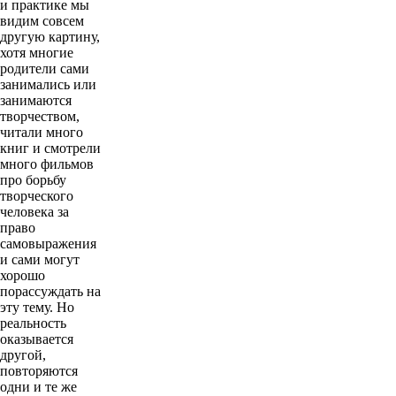
и практике мы
видим совсем
другую картину,
хотя многие
родители сами
занимались или
занимаются
творчеством,
читали много
книг и смотрели
много фильмов
про борьбу
творческого
человека за
право
самовыражения
и сами могут
хорошо
порассуждать на
эту тему. Но
реальность
оказывается
другой,
повторяются
одни и те же