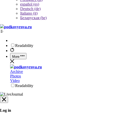
español (es)
Deutsch (de)
Italiano (it)
Беларуская (be)
podkovyrova.ru
Readability
More
podkovyrova.ru
Archive
Photos
Video
Readability
Log in