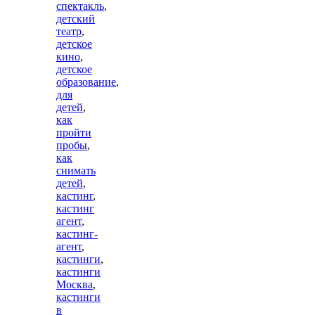
спектакль
,
детский
театр
,
детское
кино
,
детское
образование
,
для
детей
,
как
пройти
пробы
,
как
снимать
детей
,
кастинг
,
кастинг
агент
,
кастинг-
агент
,
кастинги
,
кастинги
Москва
,
кастинги
в