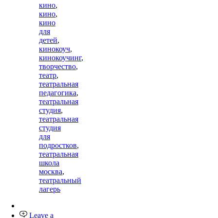
кино
,
кино
,
кино
для
детей
,
кинокоуч
,
кинокоучинг
,
творчество
,
театр
,
театральная
педагогика
,
театральная
студия
,
театральная
студия
для
подростков
,
театральная
школа
москва
,
театральный
лагерь
Leave a