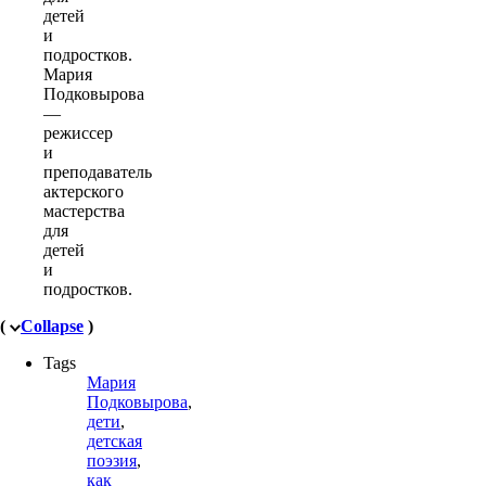
Мария
Подковырова
—
режиссер
и
преподаватель
актерского
мастерства
для
детей
и
подростков.
(
Collapse
)
Tags
Мария
Подковырова
,
дети
,
детская
поэзия
,
как