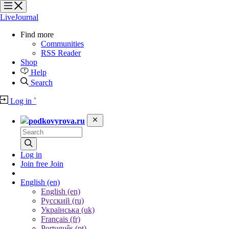
?
?
?
?
LiveJournal
Find more
Communities
RSS Reader
Shop
Help
Search
Log in
`
podkovyrova.ru
Log in
Join free
Join
English
(en)
English (en)
Русский (ru)
Українська (uk)
Français (fr)
Português (pt)