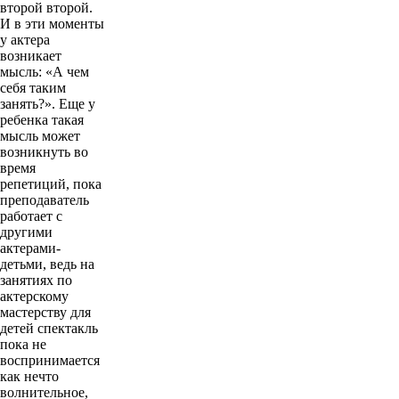
второй второй.
И в эти моменты
у актера
возникает
мысль: «А чем
себя таким
занять?». Еще у
ребенка такая
мысль может
возникнуть во
время
репетиций, пока
преподаватель
работает с
другими
актерами-
детьми, ведь на
занятиях по
актерскому
мастерству для
детей спектакль
пока не
воспринимается
как нечто
волнительное,