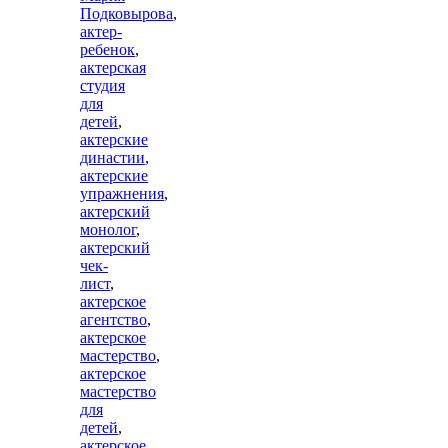
Подковырова
,
актер-
ребенок
,
актерская
студия
для
детей
,
актерские
династии
,
актерские
упражнения
,
актерский
монолог
,
актерский
чек-
лист
,
актерское
агентство
,
актерское
мастерство
,
актерское
мастерство
для
детей
,
актерское