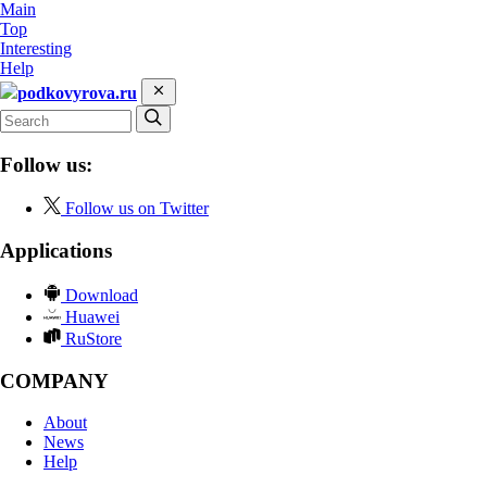
Main
Top
Interesting
Help
podkovyrova.ru
Follow us:
Follow us on Twitter
Applications
Download
Huawei
RuStore
COMPANY
About
News
Help