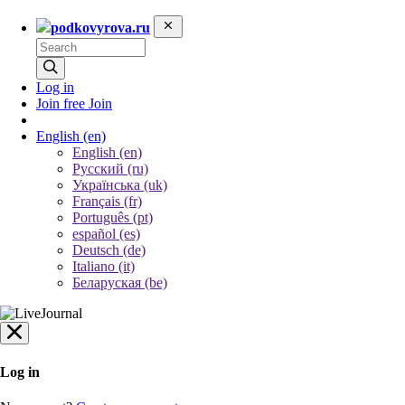
podkovyrova.ru
Log in
Join free
Join
English
(en)
English (en)
Русский (ru)
Українська (uk)
Français (fr)
Português (pt)
español (es)
Deutsch (de)
Italiano (it)
Беларуская (be)
Log in