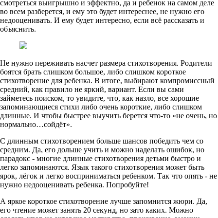
смотреться выигрышно и эффектно, да и ребенок на самом деле
во всем разберется, и ему это будет интереснее, не нужно его
недооценивать. И ему будет интересно, если всё рассказать и
объяснить.
Не нужно переживать насчет размера стихотворения. Родители
боятся брать слишком большое, либо слишком короткое
стихотворение для ребенка. В итоге, выбирают компромиссный
средний, как правило не яркий, вариант. Если вы сами
займетесь поиском, то увидите, что, как назло, все хорошие
запоминающиеся стихи либо очень короткие, либо слишком
длинные. И чтобы быстрее выучить берется что-то «не очень, но
нормально…сойдёт».
С длинным стихотворением больше шансов победить чем со
средним. Да, его дольше учить и можно наделать ошибок, но
парадокс - многие длинные стихотворения детьми быстро и
легко запоминаются. Язык такого стихотворения может быть
ярок, лёгок и легко восприниматься ребенком. Так что опять - не
нужно недооценивать ребенка. Попробуйте!
А яркое короткое стихотворение лучше запомнится жюри. Да,
его чтение может занять 20 секунд, но зато каких. Можно