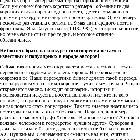
сделать упор на актерское мастерство, проживание, эмоции.
Если уж совсем боитесь короткого размера - объедините два
коротких стихотворения одного поэта, где это возможно по
рифме и размеру, и не говорите про это зрителям. Я, например,
несколько раз ставила с детьми на 9 мая авангардного поэта и
фронтовика Яна Сатуновского (1913-1982), у которого короткие,
но очень ёмкие стихи про те дни, и которые отлично
объединялись.
Не бойтесь брать на конкурс стихотворения не самых
известных и популярных в народе авторов!
Сейчас такое время, что открывается масса классиков. Что-то
переводится зарубежное и очень хорошо. И не обязательно
современное. Наши переводчики бывает делают такой перевод,
что на русском языке стихотворение звучит замечательно. Что-то
открывается заново. Выходят биографии, историки и
исследователи искусства восстанавливают пазл кто на кого
повлиял, кто работал в эпоху с великими поэтами и кому, может,
не так повезло стать популярным. Так что знает/не знает вашего
поэта учительница - это не показатель. Недавно, например,
работала с баснями Графа Хвостова. Вы знаете такого? А он был
важным человеком в государстве, лучшим другом Суворова и
даже, как сказали бы дети, делал поэтические батлы с нашим
А.С.Пушкиным. Современники смеялись над ним, считали
чиновником-графоманом, уж слишком странные вещи он писал,