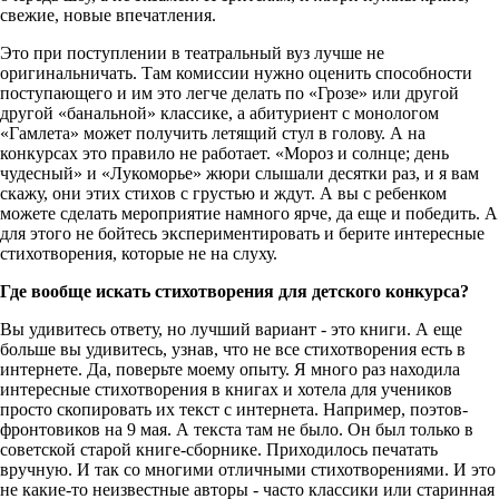
свежие, новые впечатления.
Это при поступлении в театральный вуз лучше не
оригинальничать. Там комиссии нужно оценить способности
поступающего и им это легче делать по «Грозе» или другой
другой «банальной» классике, а абитуриент с монологом
«Гамлета» может получить летящий стул в голову. А на
конкурсах это правило не работает. «Мороз и солнце; день
чудесный» и «Лукоморье» жюри слышали десятки раз, и я вам
скажу, они этих стихов с грустью и ждут. А вы с ребенком
можете сделать мероприятие намного ярче, да еще и победить. А
для этого не бойтесь экспериментировать и берите интересные
стихотворения, которые не на слуху.
Где вообще искать стихотворения для детского конкурса?
Вы удивитесь ответу, но лучший вариант - это книги. А еще
больше вы удивитесь, узнав, что не все стихотворения есть в
интернете. Да, поверьте моему опыту. Я много раз находила
интересные стихотворения в книгах и хотела для учеников
просто скопировать их текст с интернета. Например, поэтов-
фронтовиков на 9 мая. А текста там не было. Он был только в
советской старой книге-сборнике. Приходилось печатать
вручную. И так со многими отличными стихотворениями. И это
не какие-то неизвестные авторы - часто классики или старинная