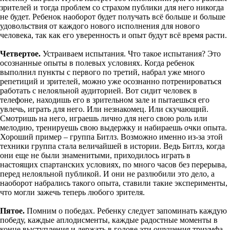
зрителей и тогда проблем со страхом публики для него никогда
не будет. Ребенок наоборот будет получать всё больше и больше
удовольствия от каждого нового исполнения для нового
человека, так как его уверенность и опыт будут всё время расти.
Четвертое.
Устраиваем испытания. Что такое испытания? Это
осознанные опыты в полевых условиях. Когда ребенок
выполнил пункты с первого по третий, набрал уже много
репетиций и зрителей, можно уже осознанно потренироваться
работать с нелояльной аудиторией. Вот сидит человек в
телефоне, находишь его в зрительном зале и пытаешься его
увлечь, играть для него. Или незнакомец. Или скучающий.
Смотришь на него, играешь лично для него свою роль или
мелодию, тренируешь свою выдержку и набираешь очки опыта.
Хороший пример – группа Битлз. Возможно именно из-за этой
техники группа стала величайшей в истории. Ведь Битлз, когда
они еще не были знаменитыми, приходилось играть в
настоящих спартанских условиях, по много часов без перерыва,
перед нелояльной публикой. И они не разлюбили это дело, а
наоборот набрались такого опыта, ставили такие эксперименты,
что могли зажечь теперь любого зрителя.
Пятое.
Помним о победах. Ребенку следует запоминать каждую
победу, каждые аплодисменты, каждые радостные моменты в
конце выступления и держать в голове эти ощущения триумфа,