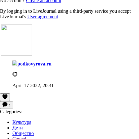
No account?
Create an account
By logging in to LiveJournal using a third-party service you accept
LiveJournal's
User agreement
podkovyrova.ru
April 17 2022, 20:31
1
Categories:
Культура
Дети
Общество
Cancel