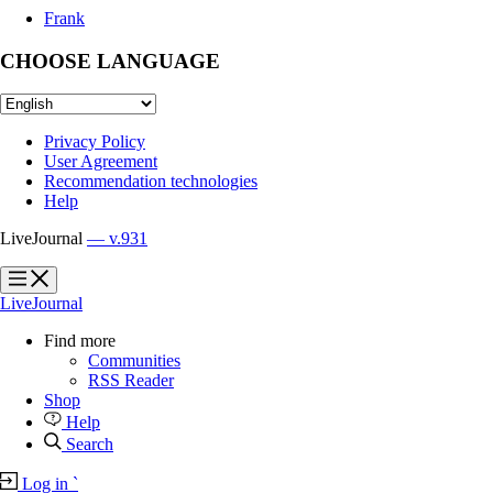
Frank
CHOOSE LANGUAGE
Privacy Policy
User Agreement
Recommendation technologies
Help
LiveJournal
— v.931
?
?
LiveJournal
Find more
Communities
RSS Reader
Shop
Help
Search
Log in
`