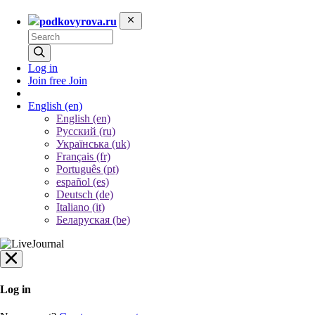
podkovyrova.ru
Log in
Join free
Join
English
(en)
English (en)
Русский (ru)
Українська (uk)
Français (fr)
Português (pt)
español (es)
Deutsch (de)
Italiano (it)
Беларуская (be)
Log in