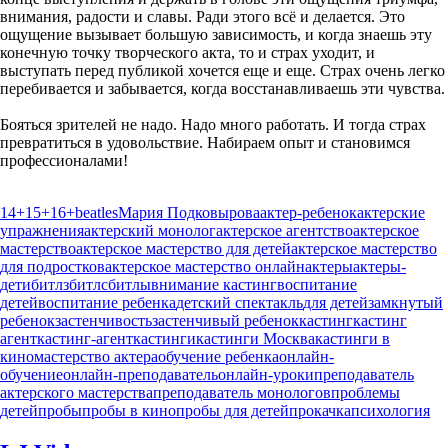
внимания, радости и славы. Ради этого всё и делается. Это
ощущение вызывает большую зависимость, и когда знаешь эту
конечную точку творческого акта, то и страх уходит, и
выступать перед публикой хочется еще и еще. Страх очень легко
перебивается и забывается, когда восстанавливаешь эти чувства.
Бояться зрителей не надо. Надо много работать. И тогда страх
превратиться в удовольствие. Набираем опыт и становимся
профессионалами!
14+
15+
16+
beatles
Мария Подковырова
актер-ребенок
актерские
упражнения
актерский монолог
актерское агентство
актерское
мастерство
актерское мастерство для детей
актерское мастерство
для подростков
актерское мастерство онлайн
актеры
актеры-
дети
битлз
битлс
битлы
внимание кастинг
воспитание
детей
воспитание ребенка
детский спектакль
для детей
замкнутый
ребенок
застенчивость
застенчивый ребенок
кастинг
кастинг
агент
кастинг-агент
кастинги
кастинги Москва
кастинги в
кино
мастерство актера
обучение ребенка
онлайн-
обучение
онлайн-преподаватель
онлайн-уроки
преподаватель
актерского мастерства
преподаватель монологов
проблемы
детей
пробы
пробы в кино
пробы для детей
прокачка
психология