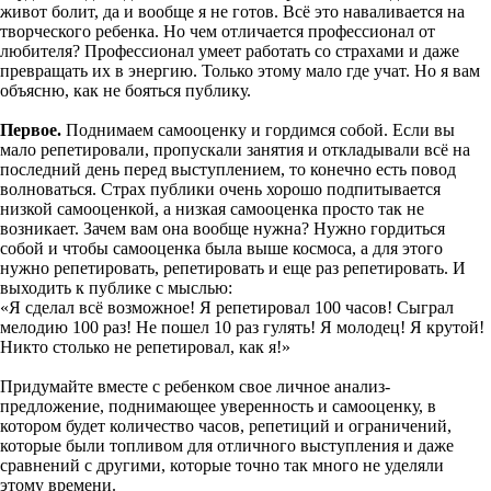
живот болит, да и вообще я не готов. Всё это наваливается на
творческого ребенка. Но чем отличается профессионал от
любителя? Профессионал умеет работать со страхами и даже
превращать их в энергию. Только этому мало где учат. Но я вам
объясню, как не бояться публику.
Первое.
Поднимаем самооценку и гордимся собой. Если вы
мало репетировали, пропускали занятия и откладывали всё на
последний день перед выступлением, то конечно есть повод
волноваться. Страх публики очень хорошо подпитывается
низкой самооценкой, а низкая самооценка просто так не
возникает. Зачем вам она вообще нужна? Нужно гордиться
собой и чтобы самооценка была выше космоса, а для этого
нужно репетировать, репетировать и еще раз репетировать. И
выходить к публике с мыслью:
«Я сделал всё возможное! Я репетировал 100 часов! Сыграл
мелодию 100 раз! Не пошел 10 раз гулять! Я молодец! Я крутой!
Никто столько не репетировал, как я!»
Придумайте вместе с ребенком свое личное анализ-
предложение, поднимающее уверенность и самооценку, в
котором будет количество часов, репетиций и ограничений,
которые были топливом для отличного выступления и даже
сравнений с другими, которые точно так много не уделяли
этому времени.