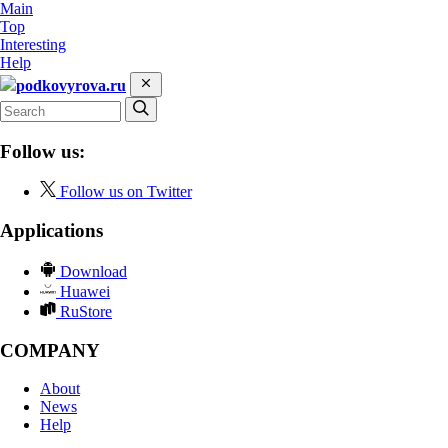
Main
Top
Interesting
Help
podkovyrova.ru
Follow us:
Follow us on Twitter
Applications
Download
Huawei
RuStore
COMPANY
About
News
Help