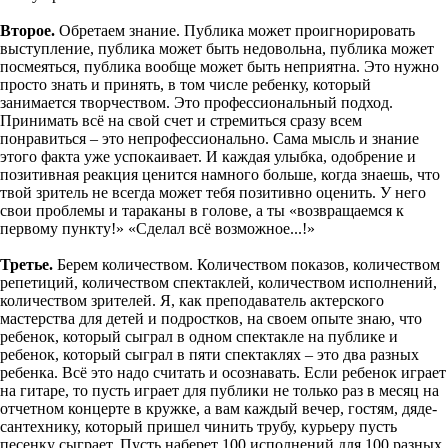
Второе.
Обретаем знание. Публика может проигнорировать
выступление, публика может быть недовольна, публика может
посмеяться, публика вообще может быть неприятна. Это нужно
просто знать и принять, в том числе ребенку, который
занимается творчеством. Это профессиональный подход.
Принимать всё на свой счет и стремиться сразу всем
понравиться – это непрофессионально. Сама мысль и знание
этого факта уже успокаивает. И каждая улыбка, одобрение и
позитивная реакция ценится намного больше, когда знаешь, что
твой зритель не всегда может тебя позитивно оценить. У него
свои проблемы и тараканы в голове, а ты «возвращаемся к
первому пункту!» «Сделал всё возможное...!»
Третье.
Берем количеством. Количеством показов, количеством
репетиций, количеством спектаклей, количеством исполнений,
количеством зрителей. Я, как преподаватель актерского
мастерства для детей и подростков, на своем опыте знаю, что
ребенок, который сыграл в одном спектакле на публике и
ребенок, который сыграл в пяти спектаклях – это два разных
ребенка. Всё это надо считать и осознавать. Если ребенок играет
на гитаре, то пусть играет для публики не только раз в месяц на
отчетном концерте в кружке, а вам каждый вечер, гостям, дяде-
сантехнику, который пришел чинить трубу, курьеру пусть
песенку сыграет. Пусть наберет 100 исполнений для 100 разных